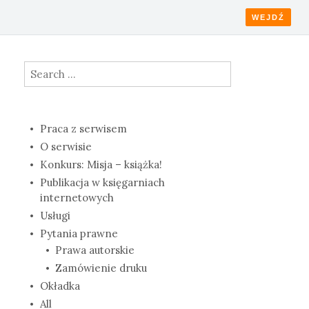
WEJDŹ
Search
for:
Praca z serwisem
O serwisie
Konkurs: Misja – książka!
Publikacja w księgarniach
internetowych
Usługi
Pytania prawne
Prawa autorskie
Zamówienie druku
Okładka
All