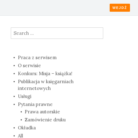
WEJDŹ
Search
for:
Praca z serwisem
O serwisie
Konkurs: Misja – książka!
Publikacja w księgarniach
internetowych
Usługi
Pytania prawne
Prawa autorskie
Zamówienie druku
Okładka
All