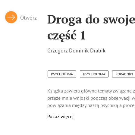
Droga do swoj
Otwórz
Zamknij
część 1
Grzegorz Dominik Drabik
PSYCHOLOGIA
PSYCHOLOGIA
PORADNIKI
Książka zawiera główne tematy związane 
przeze mnie wnioski podczas obserwacji w
powiązania między naszą psychiką a proce
połączenia naszego sposobu myślenia, rea
Pokaż więcej
sytuacjami z dzieciństwa. Pojawiają się w 
obserwacją i uważnością.