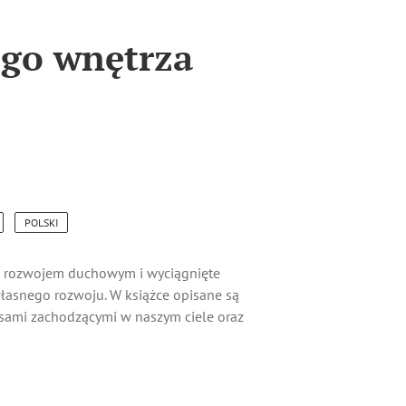
ego wnętrza
POLSKI
z rozwojem duchowym i wyciągnięte
łasnego rozwoju. W książce opisane są
sami zachodzącymi w naszym ciele oraz
kcji emocjonalnych, z wypartymi
niej tematy związane z medytacją,