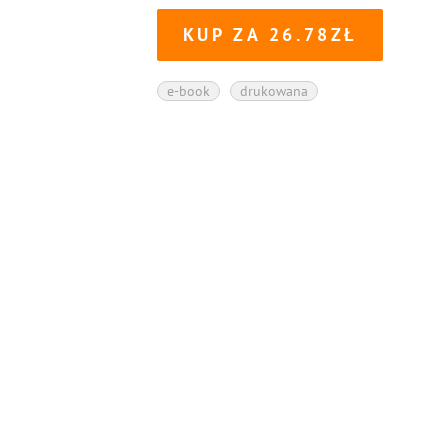
KUP ZA
26.78
e-book
drukowana